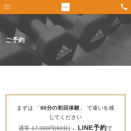
ご予約
まずは 「
90分の初回体験
」 で違いを感
じてください
LINE予約
通常 17,000円(60分)
→
で