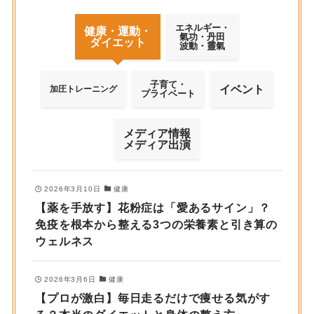
エネルギー・
健康・運動・
氣功・丹田
ダイエット
波動・靈氣
子育て・
イベント
加圧トレーニング
プライベート
メディア情報
メディア出演
2026年3月10日
健康
【薬を手放す】花粉症は「愛あるサイン」？
免疫を根本から整える3つの栄養素と引き算の
ウェルネス
2026年3月6日
健康
【プロが激白】毎日走るだけで痩せる気がす