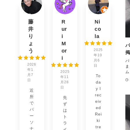
藤
R
Ni
井
ur
co
り
i
la
ょ
M
う
or
2025
年10
i
月6
パ
2026
日
ま
年1
ム
2025
月7
To
年11
日
da
月28
日
y I
近
rec
所
先
eiv
で
ず
ed
パ
は
Rei
ー
ト
ki
ソ
ラ
tre
ナ
イ