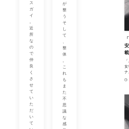
ス
が
ガ
整
イ
う
。
そ
近
し
所
て
な
、
の
整
で
体
仲
。
「
良
女
こ
ナ
く
れ
さ
も
せ
ま
て
た
い
不
た
思
だ
議
い
な
て
感