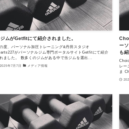
ジムがGetfitにて紹介されました。
Ch
ーソ
の度、パーソナル加圧トレーニング&丹田スタジオ
も紹
earts227がパーソナルジム専門ポータルサイトGetfitにて紹介
れました。 数多くのジムがある中で当ジムを選出...
Ch
レー
2025年7月7日
メディア情報
ま C
20