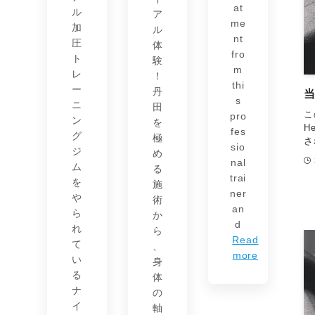
at
ル
ア
me
加
ル
nt
圧
体
fro
ト
験
m
レ
！
thi
ー
丹
当
s
ニ
田
こ
pro
ン
を
H
fes
グ
極
さ
sio
ジ
め
nal
ム
る
trai
を
施
ner
や
術
an
ら
か
d
れ
ら
Read
て
、
more
い
身
る
体
ナ
の
イ
軸