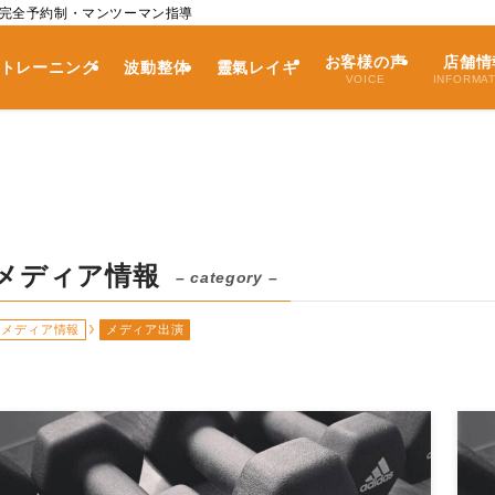
｜完全予約制・マンツーマン指導
お客様の声
店舗情
トレーニング
波動整体
靈氣レイキ
VOICE
INFORMA
メディア情報
– category –
メディア情報
メディア出演