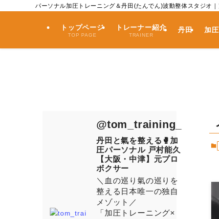
パーソナル加圧トレーニング＆丹田(たんでん)波動整体スタジオ
トップページ
トレーナー紹介
丹田
加圧
TOP PAGE
TRAINER
@tom_training_
丹田と氣を整える🥊加
圧パーソナル 戸村能久
【大阪・中津】元プロ
ボクサー
＼血の巡り氣の巡りを
整える日本唯一の独自
メゾット／
「加圧トレーニング×