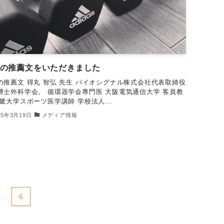
の推薦文をいただきました
の推薦文 得丸 智弘 先生 バイオシグナル株式会社代表取綺役
博士外科学会。 循環器学会專門医 大阪電気通信大学 客員教
近畿大学スポーツ医学講師 学校法人...
25年3月19日
メディア情報
...
6