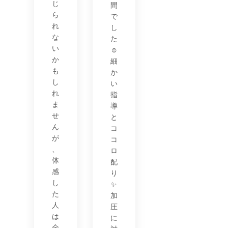
じ
間
ら
で
れ
し
な
た
い
☺️
か
細
も
か
し
い
れ
指
ま
導
せ
と
ん
コ
が
コ
、
ロ
体
配
感
り
し
✨
た
加
人
圧
は
に
全