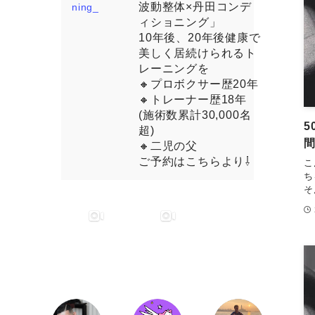
波動整体×丹田コンデ
ィショニング」
10年後、20年後健康で
美しく居続けられるト
レーニングを
🔸プロボクサー歴20年
🔸トレーナー歴18年
(施術数累計30,000名
5
超)
🔸二児の父
ご予約はこちらより⇩
こ
ち
そ