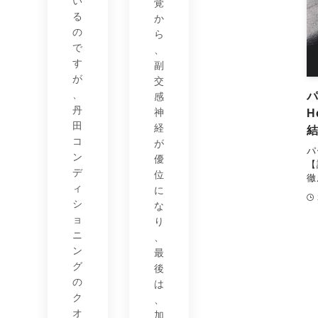
い
覚
る
か
の
ら
で
、
す
副
が
交
、
感
丹
神
H
田
経
コ
が
パ
ン
優
【
デ
位
徹
ィ
に
シ
な
ョ
り
ニ
、
ン
最
グ
後
の
は
ク
、
オ
加