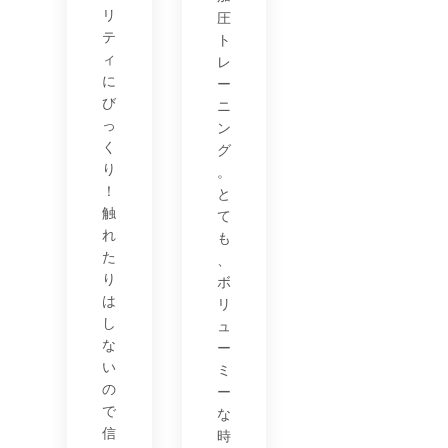
リ
圧
テ
ト
ィ
レ
に
ー
び
ニ
っ
ン
く
グ
り
。
！
と
触
て
れ
も
た
、
り
ボ
は
リ
し
ュ
な
ー
い
ミ
の
ー
で
な
信
時