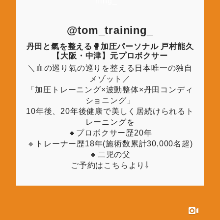
@tom_training_
丹田と氣を整える🥊加圧パーソナル 戸村能久
【大阪・中津】元プロボクサー
＼血の巡り氣の巡りを整える日本唯一の独自
メゾット／
「加圧トレーニング×波動整体×丹田コンディ
ショニング」
10年後、20年後健康で美しく居続けられるト
レーニングを
🔸プロボクサー歴20年
🔸トレーナー歴18年(施術数累計30,000名超)
🔸二児の父
ご予約はこちらより⇩