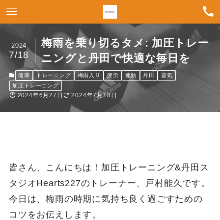
梅雨を乗り切るタメ: 加圧トレー
2024
7/18
ニングと丹田で快適な毎日を
健康
トレーニング
梅雨入り
疲労
運動
丹田
靈氣
加圧トレーニング
2024年6月27日
2024年7月18日
皆さん、こんにちは！加圧トレーニング&丹田ス
タジオHearts227のトレーナー、戸村能久です。
今日は、梅雨の時期に気持ち良く過ごすための
コツをお伝えします。