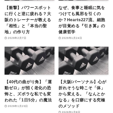
【衝撃】パワースポット
なぜ、食事と睡眠に気を
に行くと逆に疲れる？大
つけても風邪を引くの
阪のトレーナーが教える
か？Hearts227流、細胞
「相性」と「本当の聖
が目覚める『引き算』の
地」の作り方
健康哲学
2026年2月7日
2026年1月24日
【40代の曲がり角】「運
【大阪/パーソナル】心が
動ゼロ」が招く老化の恐
折れそうな時こそ「体」
怖と、ズボラな私でも変
から変える。「なんとか
われた「1日5分」の魔法
なる」を口癖にする究極
のメソッド
2026年1月23日
2026年1月8日