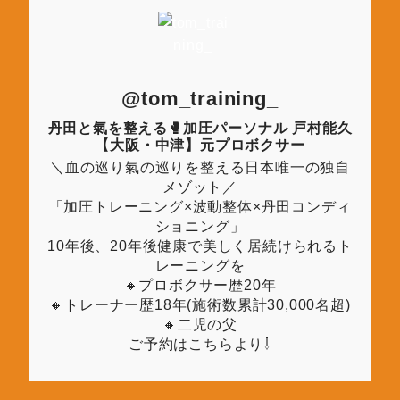
@tom_training_
丹田と氣を整える🥊加圧パーソナル 戸村能久
【大阪・中津】元プロボクサー
＼血の巡り氣の巡りを整える日本唯一の独自
メゾット／
「加圧トレーニング×波動整体×丹田コンディ
ショニング」
10年後、20年後健康で美しく居続けられるト
レーニングを
🔸プロボクサー歴20年
🔸トレーナー歴18年(施術数累計30,000名超)
🔸二児の父
ご予約はこちらより⇩