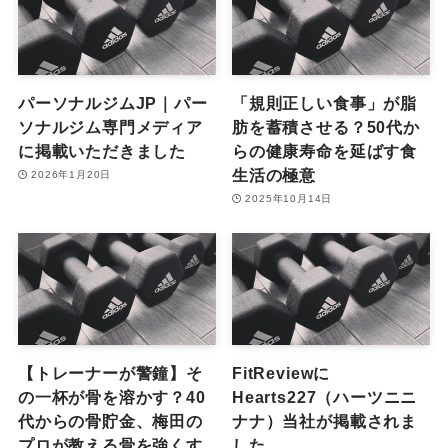
パーソナルジムJP｜パー
「規則正しい食事」が脂
ソナルジム専門メディア
肪を蓄積させる？50代か
に掲載いただきました
らの健康寿命を延ばす食
生活の極意
2026年1月20日
2025年10月14日
【トレーナーが警鐘】そ
FitReviewに
の一杯が骨を溶かす？40
Hearts227（ハーツニニ
代からの骨貯金、梅田の
ナナ）当社が掲載されま
プロが教える骨を強くす
した。