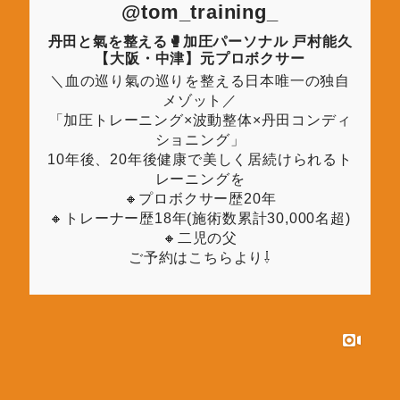
@tom_training_
丹田と氣を整える🥊加圧パーソナル 戸村能久
【大阪・中津】元プロボクサー
＼血の巡り氣の巡りを整える日本唯一の独自
メゾット／
「加圧トレーニング×波動整体×丹田コンディ
ショニング」
10年後、20年後健康で美しく居続けられるト
レーニングを
🔸プロボクサー歴20年
🔸トレーナー歴18年(施術数累計30,000名超)
🔸二児の父
ご予約はこちらより⇩