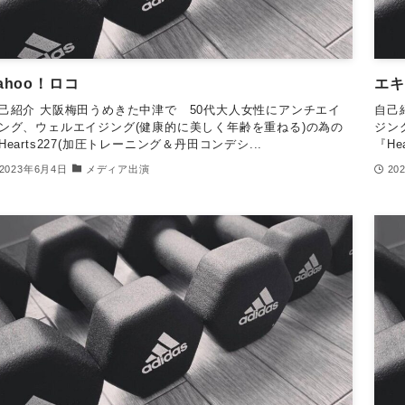
ahoo！ロコ
エキ
己紹介 大阪梅田うめきた中津で 50代大人女性にアンチエイ
自己
ング、ウェルエイジング(健康的に美しく年齢を重ねる)の為の
ジン
Hearts227(加圧トレーニング＆丹田コンデシ...
『He
2023年6月4日
メディア出演
20