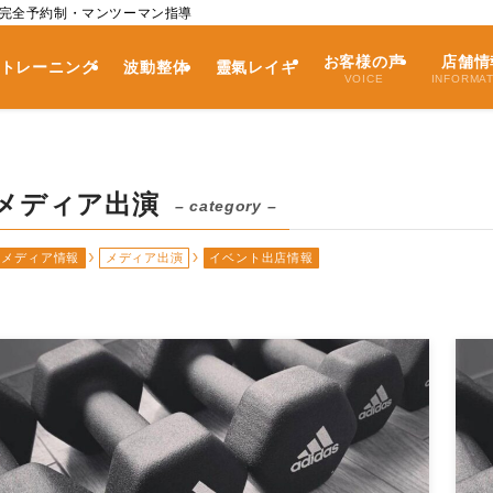
｜完全予約制・マンツーマン指導
お客様の声
店舗情
トレーニング
波動整体
靈氣レイキ
VOICE
INFORMA
メディア出演
– category –
メディア情報
メディア出演
イベント出店情報