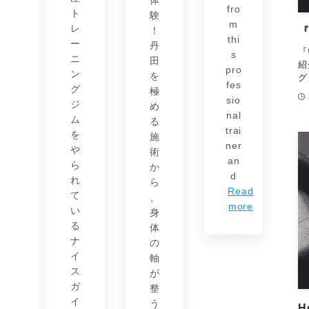
fro
ト
験
m
レ
！
thi
ー
丹
『
s
ニ
田
紹
pro
ン
を
グ
fes
グ
極
sio
ジ
め
nal
ム
る
trai
を
施
ner
や
術
an
ら
か
d
れ
ら
Read
て
、
more
い
身
る
体
ナ
の
イ
軸
ス
が
ガ
整
イ
う
H