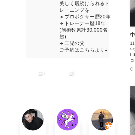
美しく居続けられるト
レーニングを
🔸プロボクサー歴20年
🔸トレーナー歴18年
(施術数累計30,000名
超)
🔸二児の父
1
中
ご予約はこちらより⇩
ht
コ