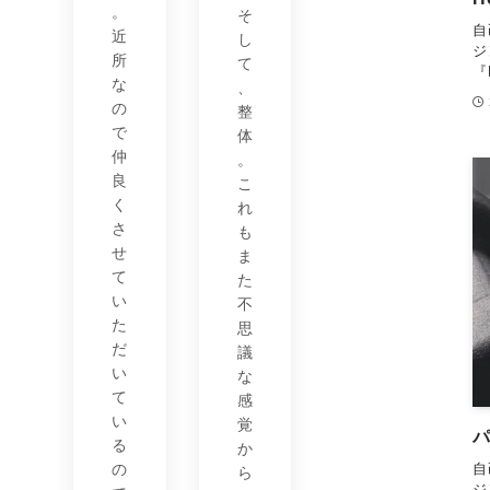
。
そ
自
近
し
ジ
所
て
『
な
、
の
整
で
体
仲
。
良
こ
く
れ
さ
も
せ
ま
て
た
い
不
た
思
だ
議
い
な
て
感
い
覚
パ
る
か
の
自
ら
ジ