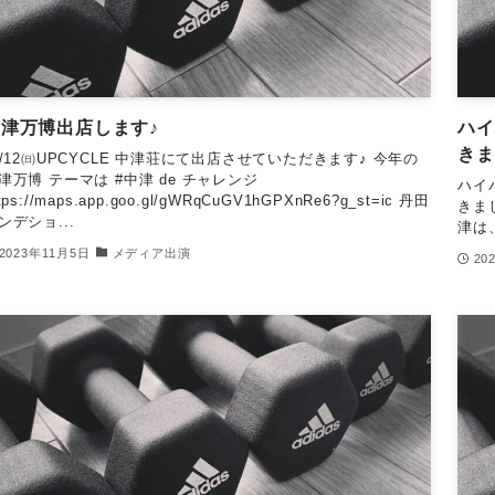
中津万博出店します♪
ハイ
きま
1/12㈰UPCYCLE 中津荘にて出店させていただきます♪ 今年の
津万博 テーマは #中津 de チャレンジ
ハイ
tps://maps.app.goo.gl/gWRqCuGV1hGPXnRe6?g_st=ic 丹田
きま
ンデショ...
津は
2023年11月5日
メディア出演
20