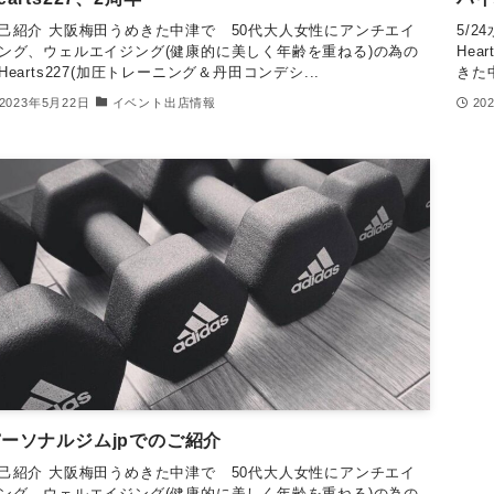
己紹介 大阪梅田うめきた中津で 50代大人女性にアンチエイ
5/
ング、ウェルエイジング(健康的に美しく年齢を重ねる)の為の
He
Hearts227(加圧トレーニング＆丹田コンデシ...
きた
2023年5月22日
イベント出店情報
20
ーソナルジムjpでのご紹介
己紹介 大阪梅田うめきた中津で 50代大人女性にアンチエイ
ング、ウェルエイジング(健康的に美しく年齢を重ねる)の為の