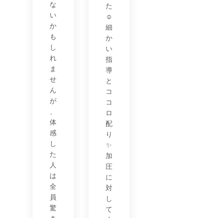
な
た
い
☺️
か
細
も
か
し
い
れ
指
ま
導
せ
と
ん
コ
が
コ
、
ロ
体
配
感
り
し
✨
た
加
人
圧
は
に
全
対
員
し
驚
て