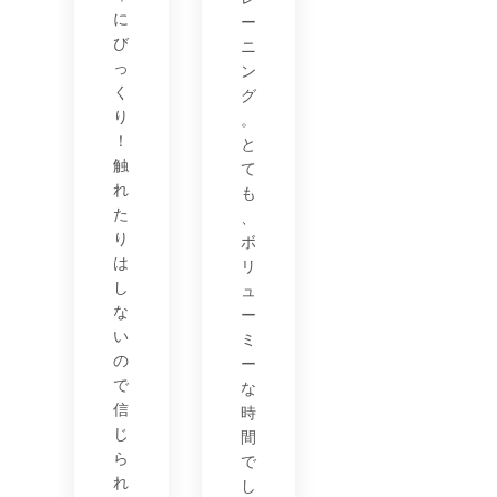
に
ー
び
ニ
っ
ン
く
グ
り
。
！
と
触
て
れ
も
た
、
り
ボ
は
リ
し
ュ
な
ー
い
ミ
の
ー
で
な
信
時
じ
間
ら
で
れ
し