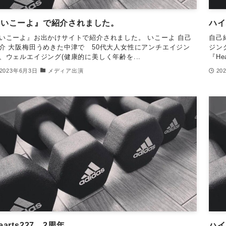
『いこーよ』で紹介されました。
ハイ
いこーよ』お出かけサイトで紹介されました。 いこーよ 自己
自己
介 大阪梅田うめきた中津で 50代大人女性にアンチエイジン
ジン
、ウェルエイジング(健康的に美しく年齢を...
『He
2023年6月3日
メディア出演
20
earts227、2周年
ハイ