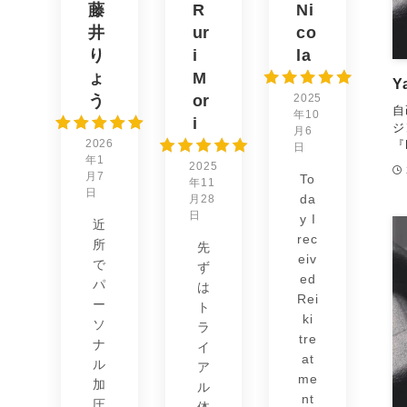
藤
R
Ni
井
ur
co
り
i
la
ょ
M
Y
う
or
2025
自
年10
i
ジ
月6
2026
『
日
年1
2025
月7
To
年11
日
da
月28
日
y I
近
rec
所
先
eiv
で
ず
ed
パ
は
Rei
ー
ト
ki
ソ
ラ
tre
ナ
イ
at
ル
ア
me
加
ル
nt
圧
体