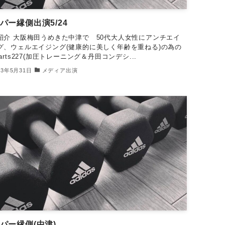
パー縁側出演5/24
紹介 大阪梅田うめきた中津で 50代大人女性にアンチエイ
グ、ウェルエイジング(健康的に美しく年齢を重ねる)の為の
arts227(加圧トレーニング＆丹田コンデシ...
23年5月31日
メディア出演
パー縁側(中津)