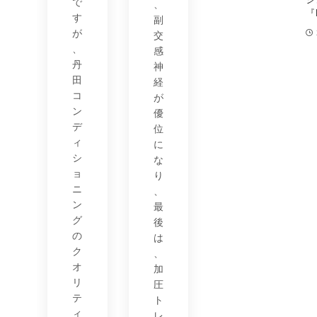
で
、
『
す
副
が
交
、
感
丹
神
田
経
コ
が
ン
優
デ
位
ィ
に
シ
な
ョ
り
ニ
、
ン
最
グ
後
の
は
ク
、
オ
加
リ
圧
テ
ト
ィ
レ