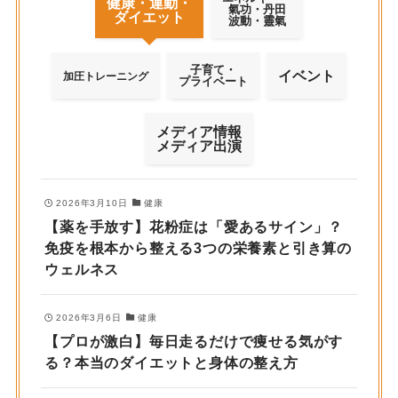
健康・運動・
氣功・丹田
ダイエット
波動・靈氣
子育て・
イベント
加圧トレーニング
プライベート
メディア情報
メディア出演
2026年3月10日
健康
【薬を手放す】花粉症は「愛あるサイン」？
免疫を根本から整える3つの栄養素と引き算の
ウェルネス
2026年3月6日
健康
【プロが激白】毎日走るだけで痩せる気がす
る？本当のダイエットと身体の整え方