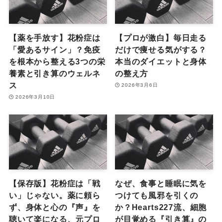
【薬を手放す】花粉症は
【プロが激白】毎日走る
「愛あるサイン」？免疫
だけで痩せる気がする？
を根本から整える3つの栄
本当のダイエットと身体
養素と引き算のウェルネ
の整え方
ス
2026年3月6日
2026年3月10日
【保存版】花粉症は「戦
なぜ、食事と睡眠に気を
い」じゃない。薬に頼ら
つけても風邪を引くの
ず、身体と心の『声』を
か？Hearts227流、細胞
聴いて楽になる、元プロ
が目覚める『引き算』の