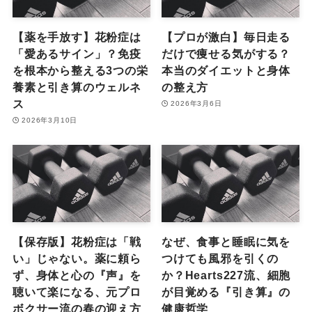
【薬を手放す】花粉症は
【プロが激白】毎日走る
「愛あるサイン」？免疫
だけで痩せる気がする？
を根本から整える3つの栄
本当のダイエットと身体
養素と引き算のウェルネ
の整え方
ス
2026年3月6日
2026年3月10日
【保存版】花粉症は「戦
なぜ、食事と睡眠に気を
い」じゃない。薬に頼ら
つけても風邪を引くの
ず、身体と心の『声』を
か？Hearts227流、細胞
聴いて楽になる、元プロ
が目覚める『引き算』の
ボクサー流の春の迎え方
健康哲学