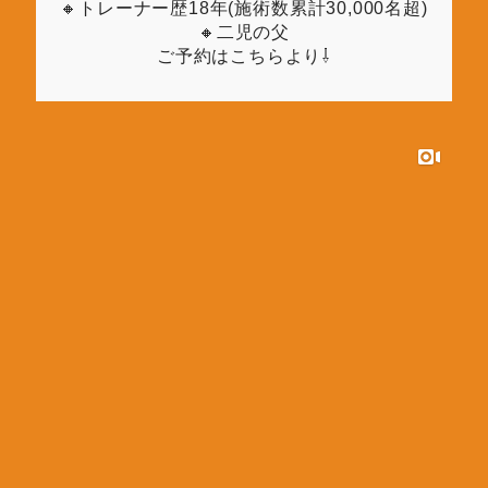
🔸トレーナー歴18年(施術数累計30,000名超)
🔸二児の父
ご予約はこちらより⇩