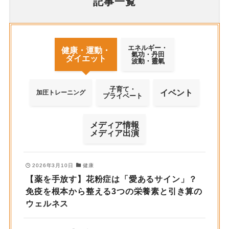
記事一覧
エネルギー・
健康・運動・
氣功・丹田
ダイエット
波動・靈氣
子育て・
イベント
加圧トレーニング
プライベート
メディア情報
メディア出演
2026年3月10日
健康
【薬を手放す】花粉症は「愛あるサイン」？
免疫を根本から整える3つの栄養素と引き算の
ウェルネス