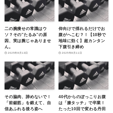
二の腕痩せの常識はウ
仰向けで揺れるだけでお
ソ？その”たるみ”の原
腹がへこむ？！【10秒で
因、実は腕じゃありませ
地味に効く】超カンタン
ん。
下腹引き締め
2025年8月13日
2025年8月11日
その脇肉、諦めないで！
40代からのぽっこりお腹
「前鋸筋」を鍛えて、自
は「膝タッチ」で卒業！
信あふれる後ろ姿へ
たった10回で変わる丹田