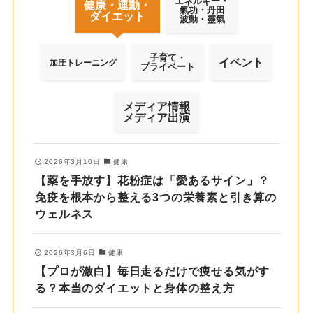
エネルギー・
健康・運動・
氣功・丹田
ダイエット
波動・靈氣
子育て・
イベント
加圧トレーニング
プライベート
メディア情報
メディア出演
2026年3月10日
健康
【薬を手放す】花粉症は「愛あるサイン」？
免疫を根本から整える3つの栄養素と引き算の
ウェルネス
2026年3月6日
健康
【プロが激白】毎日走るだけで痩せる気がす
る？本当のダイエットと身体の整え方