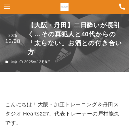
【大阪・丹田】二日酔いが長引
く…その真犯人と40代からの
2025
12/08
「太らない」お酒との付き合い
方
2025年12月8日
健康
こんにちは！大阪・加圧トレーニング＆丹田ス
タジオ Hearts227、代表トレーナーの戸村能久
です。