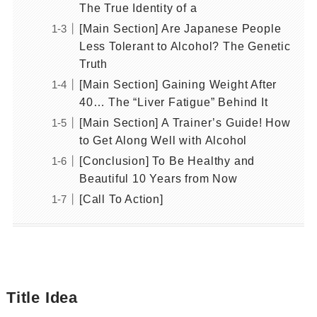
The True Identity of a
[Main Section] Are Japanese People
Less Tolerant to Alcohol? The Genetic
Truth
[Main Section] Gaining Weight After
40… The “Liver Fatigue” Behind It
[Main Section] A Trainer’s Guide! How
to Get Along Well with Alcohol
[Conclusion] To Be Healthy and
Beautiful 10 Years from Now
[Call To Action]
Title Idea